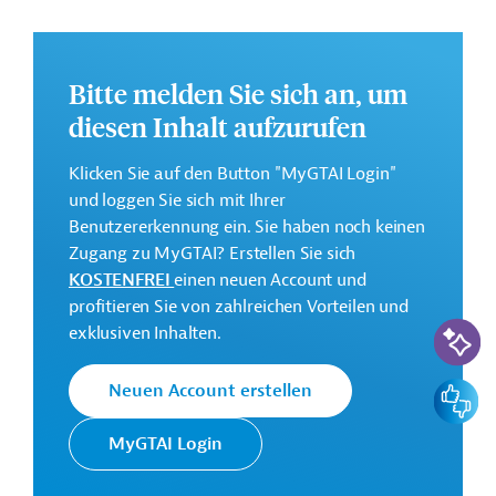
Das Mehrjahresaktionsprogramm (Multiannual Action
Plan/MAAP) für Uganda ist in sechs
Schwerpunktbereiche unterteilt und soll folgende Ziele
Bitte melden Sie sich an, um
erreichen:
diesen Inhalt aufzurufen
Annex 1: Förderung der Geschlechtergleichstellung
für die Entwicklung Ugandas (G4DU);
Klicken Sie auf den Button "MyGTAI Login"
Annex 2: Grüne Unterstützungsfazilität;
und loggen Sie sich mit Ihrer
Benutzererkennung ein. Sie haben noch keinen
Annex 3: Unterstützung der Elektrifizierung in
Zugang zu MyGTAI? Erstellen Sie sich
ländlichen Gebieten;
KOSTENFREI
einen neuen Account und
Annex 4: Förderung von Klimamaßnahmen für eine
profitieren Sie von zahlreichen Vorteilen und
nachhaltige Entwicklung;
KI-Suc
exklusiven Inhalten.
Annex 5: Unterstützung von Partnerschaften für die
Forstwirtschaft;
Feedbac
Neuen Account erstellen
Annex 6: Stärkung nachhaltiger Unternehmen.
MyGTAI Login
Weitere Informationen über das
Mehrjahresaktionsprogramm finden Sie in den