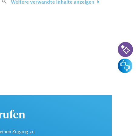
Weitere verwandte Inhalte anzeigen
KI-Su
Feedba
urufen
keinen Zugang zu