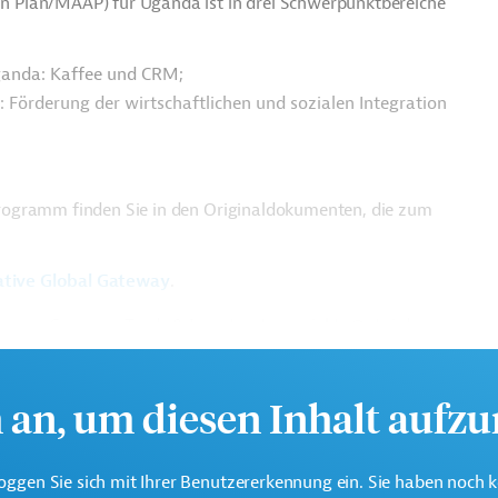
 Plan/MAAP) für Uganda ist in drei Schwerpunktbereiche
ganda: Kaffee und CRM;
 Förderung der wirtschaftlichen und sozialen Integration
rogramm finden Sie in den Originaldokumenten, die zum
ative Global Gateway
.
üro von Germany Trade & Invest unter projekte@gtai.de.
h an, um diesen Inhalt aufz
oggen Sie sich mit Ihrer Benutzererkennung ein. Sie haben noch 