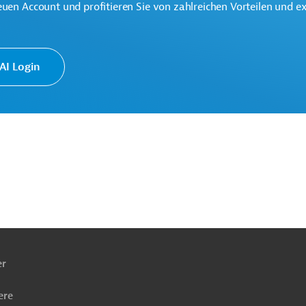
euen Account und profitieren Sie von zahlreichen Vorteilen und e
I Login
ationale Partnerschaften (GD INTPA)
ach
ben
er
ere