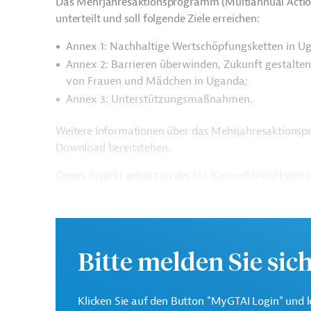
Das Mehrjahresaktionsprogramm (Multiannual Action
unterteilt und soll folgende Ziele erreichen:
Annex 1: Nachhaltige Wertschöpfungsketten in U
Annex 2: Barrieren überwinden, Zukunft gestalten:
von Frauen und Mädchen in Uganda;
Annex 3: Unterstützungsmaßnahmen.
Weitere Informationen über das Mehrjahresaktionsp
Download bereitstehen.
Dieses Projekt gehört zu der
EU-Konnektivitätsiniti
Bei Fragen wenden Sie sich bitte an das Brüsseler B
Gesamtkosten:
96,5 Millionen Euro
Bitte melden Sie sic
Geberbeitrag:
96,5 Millionen Euro
Klicken Sie auf den Button "MyGTAI Login" und l