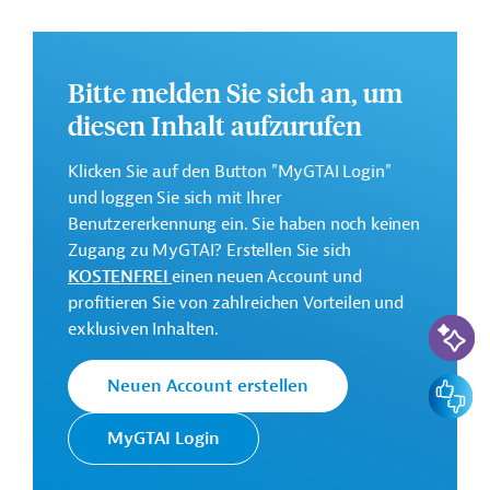
natürlichen Ressourcen und umweltfreundlicheren
Städten;
Förderung von nachhaltigem und integrativem
Bitte melden Sie sich an, um
Wachstum, Beschäftigungen und Investitionen,
Verbesserung der wirtschaftlichen Grundlagen,
diesen Inhalt aufzurufen
Konnektivität sowie von fairen
Beschäftigungsverhältnissen;
Klicken Sie auf den Button "MyGTAI Login"
und loggen Sie sich mit Ihrer
Förderung der Demokratie sowie der sozialen
Benutzererkennung ein. Sie haben noch keinen
Eingliederung.
Zugang zu MyGTAI? Erstellen Sie sich
Weitere Informationen über das
KOSTENFREI
einen neuen Account und
Mehrjahresrichtprogramm finden Sie in dem
profitieren Sie von zahlreichen Vorteilen und
KI-Suc
Originaldokument, das zum Download bereitsteht.
exklusiven Inhalten.
Bei Fragen wenden Sie sich bitte an das Brüsseler Büro
Feedbac
Neuen Account erstellen
von Germany Trade & Invest unter bruessel@gtai.de.
Gesamtkosten:
MyGTAI Login
375 Millionen Euro (für den Zeitraum 2021-2024)