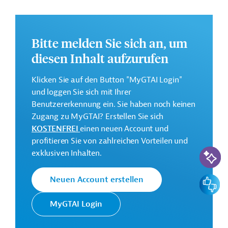
Die Durchführung des Projekts ist bis Dezember 2028
geplant.
Weitere Informationen zu dem Entwicklungsprojekt
Bitte melden Sie sich an, um
finden Sie auf der
Webseite der AFD.
diesen Inhalt aufzurufen
GTAI informiert über die
AFD
: Schwerpunkte,
Regularien und praktische Hinweise zur
Klicken Sie auf den Button "MyGTAI Login"
Geschäftsanbahnung.
und loggen Sie sich mit Ihrer
Benutzererkennung ein. Sie haben noch keinen
Gesamtkosten:
Zugang zu MyGTAI? Erstellen Sie sich
1,14 Milliarden Euro
KOSTENFREI
einen neuen Account und
Geberbeitrag:
profitieren Sie von zahlreichen Vorteilen und
KI-Suc
40 Millionen Euro (Darlehen)
exklusiven Inhalten.
Feedbac
Neuen Account erstellen
Kontaktadressen
MyGTAI Login