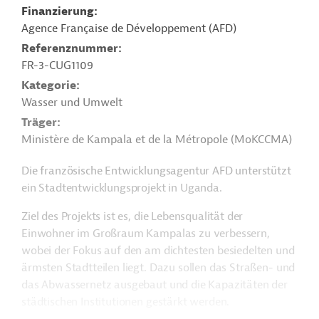
Finanzierung
Agence Française de Développement (AFD)
Referenznummer
FR-3-CUG1109
Kategorie
Wasser und Umwelt
Träger
Ministère de Kampala et de la Métropole (MoKCCMA)
Die französische Entwicklungsagentur AFD unterstützt
ein Stadtentwicklungsprojekt in Uganda.
Ziel des Projekts ist es, die Lebensqualität der
Einwohner im Großraum Kampalas zu verbessern,
wobei der Fokus auf den am dichtesten besiedelten und
ärmsten Stadtteilen liegt. Dazu sollen das Straßen- und
das Abwassernetz ausgebaut und die Kapazitäten der
städtischen Institutionen gestärkt werden.