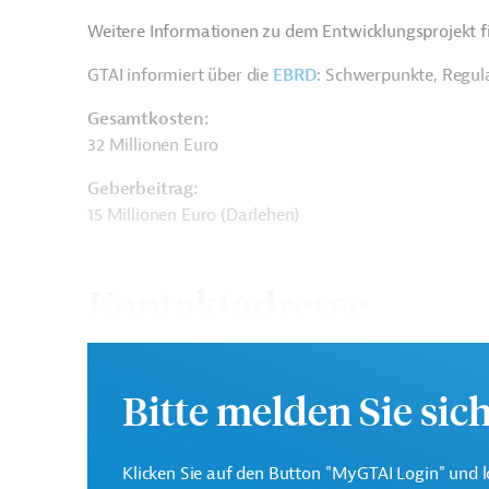
Weitere Informationen zu dem Entwicklungsprojekt f
GTAI informiert über die
EBRD
: Schwerpunkte, Regul
Gesamtkosten:
32 Millionen Euro
Geberbeitrag:
15 Millionen Euro (Darlehen)
Kontaktadresse
Bitte melden Sie sic
Europäische Bank für
Die EBRD finanziert Inv
Wiederaufbau und
Klicken Sie auf den Button "MyGTAI Login" und l
südlichen und östlichen