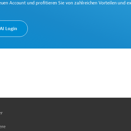
euen Account und profitieren Sie von zahlreichen Vorteilen und e
trukturbau
Projekte
I Login
ach
ben
er
ere