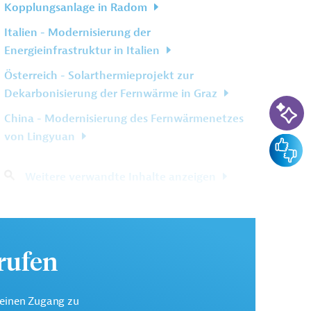
Kopplungsanlage in Radom
Italien - Modernisierung der
Energieinfrastruktur in Italien
Österreich - Solarthermieprojekt zur
Dekarbonisierung der Fernwärme in Graz
KI-Su
China - Modernisierung des Fernwärmenetzes
von Lingyuan
Feedba
Weitere verwandte Inhalte anzeigen
urufen
keinen Zugang zu