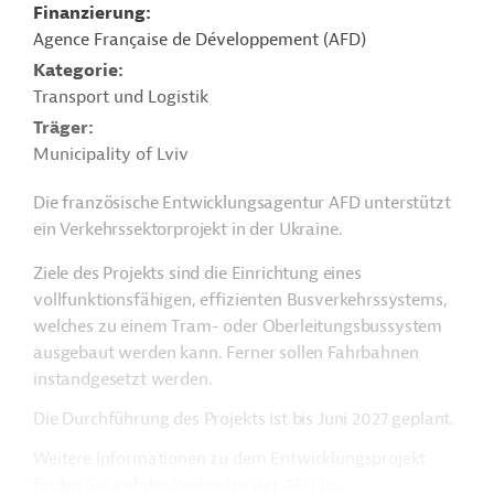
Finanzierung
Agence Française de Développement (AFD)
Kategorie
Transport und Logistik
Träger
Municipality of Lviv
Die französische Entwicklungsagentur AFD unterstützt
ein Verkehrssektorprojekt in der Ukraine.
Ziele des Projekts sind die Einrichtung eines
vollfunktionsfähigen, effizienten Busverkehrssystems,
welches zu einem Tram- oder Oberleitungsbussystem
ausgebaut werden kann. Ferner sollen Fahrbahnen
instandgesetzt werden.
Die Durchführung des Projekts ist bis Juni 2027 geplant.
Weitere Informationen zu dem Entwicklungsprojekt
finden Sie auf der
Webseite der AFD
.