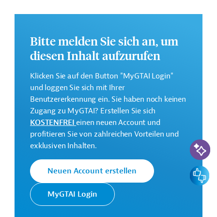
GTAI informiert über die
AFD
: Schwerpunkte,
Regularien und praktische Hinweise zur
Geschäftsanbahnung.
Bitte melden Sie sich an, um
diesen Inhalt aufzurufen
Geberbeitrag:
5 Millionen Euro (Zuschuss)
Klicken Sie auf den Button "MyGTAI Login"
und loggen Sie sich mit Ihrer
Kontaktadressen
Benutzererkennung ein. Sie haben noch keinen
Zugang zu MyGTAI? Erstellen Sie sich
KOSTENFREI
einen neuen Account und
profitieren Sie von zahlreichen Vorteilen und
KI-Suc
exklusiven Inhalten.
Die AFD finanziert und
begleitet
Französische
Feedbac
Neuen Account erstellen
Transformationsprozesse in
Entwicklungsagentur
ihren Partnerländern mit dem
AFD
MyGTAI Login
Ziel, eine nachhaltigere und
gerechtere Welt zu schaffen.