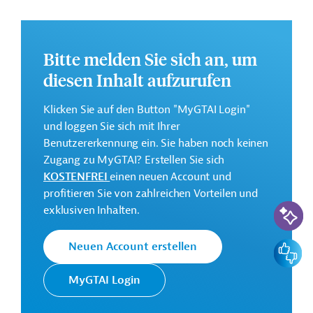
Bildung und Wissenschaft und Unterstützung von
Menschen mit sonderpädagogischem Förderbedarf.
Weitere Informationen zu dem Entwicklungsprojekt
Bitte melden Sie sich an, um
finden Sie auf der
Webseite der Weltbankgruppe
diesen Inhalt aufzurufen
sowie auf dem ü
bergeordneten Projekt
.
Klicken Sie auf den Button "MyGTAI Login"
GTAI informiert über die
W
eltbankgruppe
:
und loggen Sie sich mit Ihrer
Schwerpunkte, Regularien und praktische Hinweise zur
Benutzererkennung ein. Sie haben noch keinen
Geschäftsanbahnung.
Zugang zu MyGTAI? Erstellen Sie sich
Geberbeitrag:
KOSTENFREI
einen neuen Account und
4,9 Millionen US-Dollar (Weltbankgruppe)
profitieren Sie von zahlreichen Vorteilen und
KI-Suc
exklusiven Inhalten.
Kontaktadresse
Feedbac
Neuen Account erstellen
MyGTAI Login
Die Weltbankgruppe ist eine der