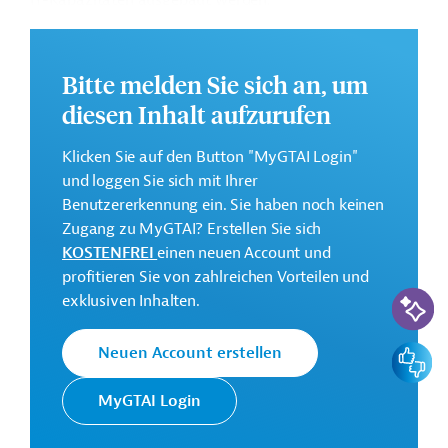
IT-Kapazitäten ausgebaut werden.
Die Durchführung des Projekts ist von November 2024
bis März 2027 geplant.
Bitte melden Sie sich an, um
Weitere Informationen zu dem Entwicklungsprojekt
diesen Inhalt aufzurufen
finden Sie auf der
Webseite der Weltbankgruppe
und im Originaldokument, das zum Download
Klicken Sie auf den Button "MyGTAI Login"
bereitsteht.
und loggen Sie sich mit Ihrer
GTAI informiert über die
W
eltbankgruppe
:
Benutzererkennung ein. Sie haben noch keinen
Schwerpunkte, Regularien und praktische Hinweise zur
Zugang zu MyGTAI? Erstellen Sie sich
Geschäftsanbahnung.
KOSTENFREI
einen neuen Account und
profitieren Sie von zahlreichen Vorteilen und
Gesamtkosten:
KI-Suc
exklusiven Inhalten.
2,8 Milliarden US-Dollar
Geberbeitrag:
Feedbac
Neuen Account erstellen
450 Millionen US-Dollar (IBRD; Darlehen)
300 Millionen US-Dollar (IDA; Kredit)
MyGTAI Login