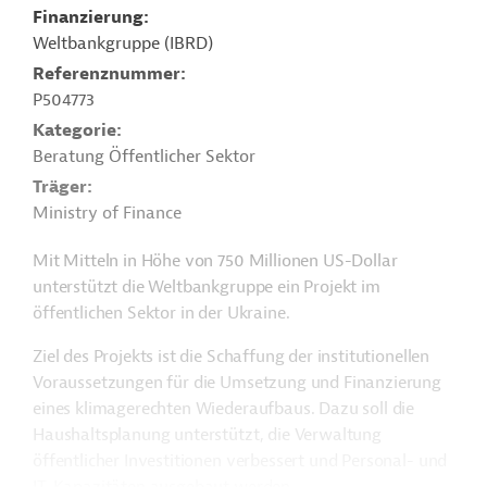
Finanzierung
Weltbankgruppe (IBRD)
Referenznummer
P504773
Kategorie
Beratung Öffentlicher Sektor
Träger
Ministry of Finance
Mit Mitteln in Höhe von 750 Millionen US-Dollar
unterstützt die Weltbankgruppe ein Projekt im
öffentlichen Sektor in der Ukraine.
Ziel des Projekts ist die Schaffung der institutionellen
Voraussetzungen für die Umsetzung und Finanzierung
eines klimagerechten Wiederaufbaus. Dazu soll die
Haushaltsplanung unterstützt, die Verwaltung
öffentlicher Investitionen verbessert und Personal- und