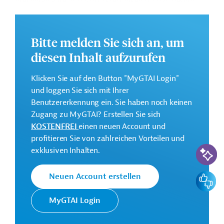
drei Ingenieure in 3D-Drucktechniken für das Design
von Prothesen geschult werden.
Die Durchführung des Projekts ist bis Januar 2027
Bitte melden Sie sich an, um
geplant.
diesen Inhalt aufzurufen
Weitere Informationen zu dem Entwicklungsprojekt
finden Sie auf der
Webseite der AFD
.
Klicken Sie auf den Button "MyGTAI Login"
und loggen Sie sich mit Ihrer
GTAI informiert über die
AFD
: Schwerpunkte,
Benutzererkennung ein. Sie haben noch keinen
Regularien und praktische Hinweise zur
Zugang zu MyGTAI? Erstellen Sie sich
Geschäftsanbahnung.
KOSTENFREI
einen neuen Account und
Geberbeitrag:
profitieren Sie von zahlreichen Vorteilen und
5 Millionen Euro (Darlehen)
KI-Suc
exklusiven Inhalten.
Kontaktadressen
Feedbac
Neuen Account erstellen
MyGTAI Login