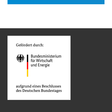
Die AFD finanziert und
begleitet
Französische
Transformationsprozesse in
Entwicklungsagentur
ihren Partnerländern mit dem
n
Funktionen
AFD
Ziel, eine nachhaltigere und
o
gerechtere Welt zu schaffen.
Ukrainian Ministry
Projektträger
of Health
Odessa Region and
Projektträger
Municipality
NGO Superhumans
Projektträger