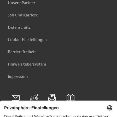
Ukraine
Gesundheitswesen
Unsere Partner
Gesundheitswesen, übergreifend
Hochbau
Job und Karriere
Baunebengewerbe
Schul-, Hochschulbildung
Datenschutz
3D-Druck
Projekte
Cookie-Einstellungen
Tenders & Projects daily
Barrierefreiheit
Unser E-Mail-Service liefert Ihnen täglich
Hinweisgebersystem
die neuesten öffentlichen Ausschreibungen und Projekte
aus der ganzen Welt - direkt in Ihr Postfach.
Impressum
Jetzt einrichten lassen
Folgen Sie uns auf