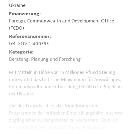
Ukraine
Finanzierung
Foreign, Commonwealth and Development Office
(FCDO)
Referenznummer
GB-GOV-1-400393
Kategorie
Beratung, Planung und Forschung
Mit Mitteln in Höhe von 15 Millionen Pfund Sterling
unterstützt das britische Ministerium für Auswärtiges,
Commonwealth und Entwicklung (FCDO) ein Projekt in
der Ukraine.
Ziel des Projekts ist es, das Monitoring von
Programmen der britischen Entwicklungshilfe in schwer
zugänglichen Krisengebieten zu verbessern. Dazu soll
ein unabhängiger Überwachungsmechanismus