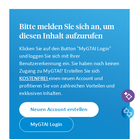
eingeführt und eine eigene Monitoring-Stelle
eingerichtet werden.
Die Durchführung des Projekts ist bis Dezember 2029
Bitte melden Sie sich an, um
geplant.
diesen Inhalt aufzurufen
Weitere Informationen zu dem Entwicklungsprojekt
finden Sie auf der
Webseite des FCDO
und im
Klicken Sie auf den Button "MyGTAI Login"
Originaldokument, das zum Download bereitsteht.
und loggen Sie sich mit Ihrer
Benutzererkennung ein. Sie haben noch keinen
GTAI informiert über das
FCDO
: Schwerpunkte,
Zugang zu MyGTAI? Erstellen Sie sich
Regularien und praktische Hinweise zur
KOSTENFREI
einen neuen Account und
Geschäftsanbahnung.
profitieren Sie von zahlreichen Vorteilen und
Geberbeitrag:
KI-Suc
exklusiven Inhalten.
15 Millionen Pfund Sterling
Feedbac
Neuen Account erstellen
Kontaktadresse
MyGTAI Login