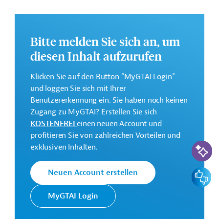
liegt auf den Sektoren erneuerbare Energien, Verkehr
und digitale Infrastruktur. Des Weitern ist die
Unterstützung des privaten Sektors, darunter kleine
Bitte melden Sie sich an, um
und mittlere Unternehmen sowie größere Firmen
diesen Inhalt aufzurufen
vorgesehen.
Weitere Informationen zu dem geplanten Projekt finden
Klicken Sie auf den Button "MyGTAI Login"
Sie auf der
Webseite der EIB
.
und loggen Sie sich mit Ihrer
Benutzererkennung ein. Sie haben noch keinen
GTAI informiert über die
EIB
: Schwerpunkte, Regularien
Zugang zu MyGTAI? Erstellen Sie sich
und praktische Hinweise zur Geschäftsanbahnung.
KOSTENFREI
einen neuen Account und
Gesamtkosten:
profitieren Sie von zahlreichen Vorteilen und
KI-Suc
500 Millionen Euro (voraussichtlich)
exklusiven Inhalten.
Geberbeitrag:
Feedbac
Neuen Account erstellen
80 Millionen Euro (voraussichtlich; Darlehen)
MyGTAI Login
Kontaktadressen