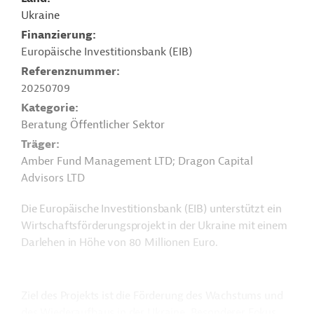
Ukraine
Finanzierung
Europäische Investitionsbank (EIB)
Referenznummer
20250709
Kategorie
Beratung Öffentlicher Sektor
Träger
Amber Fund Management LTD; Dragon Capital
Advisors LTD
Die Europäische Investitionsbank (EIB) unterstützt ein
Wirtschaftsförderungsprojekt in der Ukraine mit einem
Darlehen in Höhe von 80 Millionen Euro.
Ziel des Projekts ist die Förderung des Wachstums und
des Wiederaufbaus in der Ukraine. Besonderer Fokus