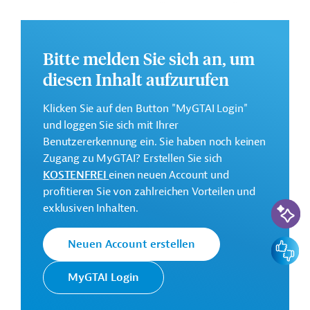
Der geplante FZ-Beitrag in Höhe von 21,9 Millionen
Euro soll dazu beitragen, die Wohnraumsituation für
Binnenvertriebene in der Ukraine zu verbessern.
Bitte melden Sie sich an, um
Geberbeitrag:
diesen Inhalt aufzurufen
21,9 Millionen Euro (Zuschuss; vorgesehen)
Das Entwicklungsprojekt soll von 2023 bis 2026
Klicken Sie auf den Button "MyGTAI Login"
durchgeführt werden.
und loggen Sie sich mit Ihrer
Benutzererkennung ein. Sie haben noch keinen
Zugang zu MyGTAI? Erstellen Sie sich
KOSTENFREI
einen neuen Account und
Kontaktadressen
profitieren Sie von zahlreichen Vorteilen und
KI-Suc
exklusiven Inhalten.
Feedbac
Neuen Account erstellen
Die KfW Entwicklungsbank setzt
die Finanzielle Zusammenarbeit
MyGTAI Login
(FZ) Deutschlands im Auftrag der
Bundesregierung um. Ziele der