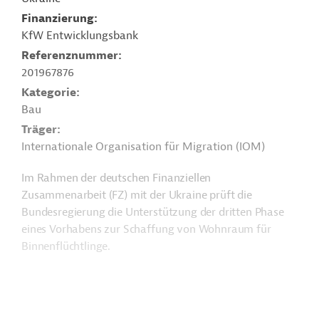
Finanzierung
KfW Entwicklungsbank
Referenznummer
201967876
Kategorie
Bau
Träger
Internationale Organisation für Migration (IOM)
Im Rahmen der deutschen Finanziellen
Zusammenarbeit (FZ) mit der Ukraine prüft die
Bundesregierung die Unterstützung der dritten Phase
eines Vorhabens zur Schaffung von Wohnraum für
Binnenflüchtlinge.