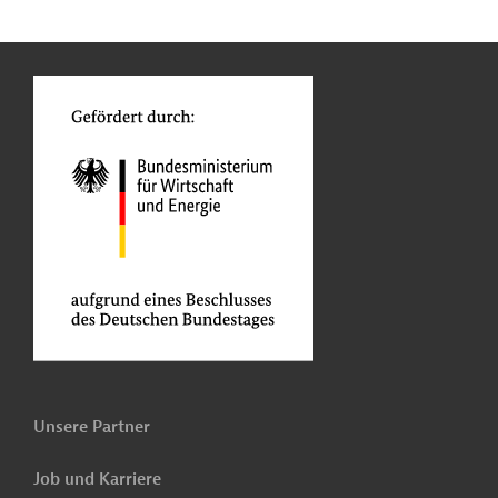
n
Kontakt
...
o
Unsere Partner
Job und Karriere