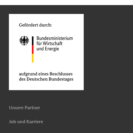
n
o
Unsere Partner
Job und Karriere