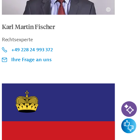
Karl Martin Fischer
Rechtsexperte
+49 228 24 993 372
Ihre Frage an uns
KI-Su
Feedba