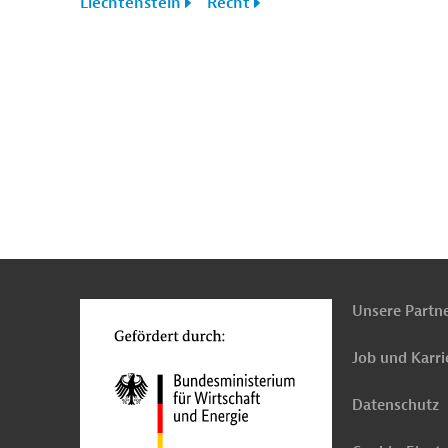
Liechtenstein
Recht
n
Kontakt
...
o
Unsere Partn
Job und Karri
Datenschutz