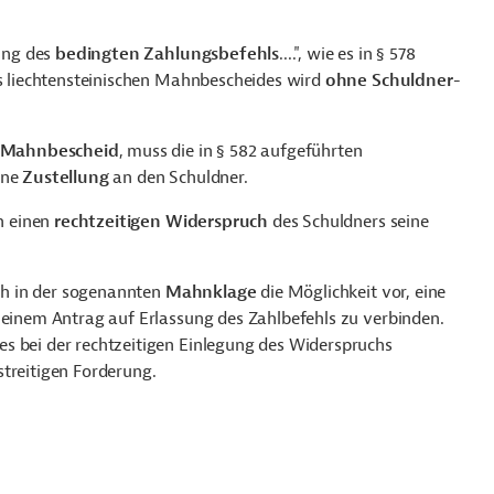
sung des
bedingten Zahlungsbefehls
....", wie es in § 578
es liechtensteinischen Mahnbescheides wird
ohne Schuldner-
e Mahnbescheid
, muss die in § 582 aufgeführten
eine
Zustellung
an den Schuldner.
ch einen
rechtzeitigen Widerspruch
des Schuldners seine
ich in der sogenannten
Mahnklage
die Möglichkeit vor, eine
 einem Antrag auf Erlassung des Zahlbefehls zu verbinden.
s bei der rechtzeitigen Einlegung des Widerspruchs
streitigen Forderung.