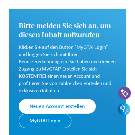
Weitere Informationen zu dem Entwicklungsprojekt
finden Sie auf der
Webseite der IDB
und im
Originaldokument, das zum Download bereitsteht.
Bitte melden Sie sich an, um
Gesamtkosten:
diesen Inhalt aufzurufen
100 Millionen US-Dollar
Geberbeitrag:
Klicken Sie auf den Button "MyGTAI Login"
80 Millionen US-Dollar (Darlehen)
und loggen Sie sich mit Ihrer
Benutzererkennung ein. Sie haben noch keinen
Zugang zu MyGTAI? Erstellen Sie sich
Kontaktadressen
KOSTENFREI
einen neuen Account und
profitieren Sie von zahlreichen Vorteilen und
KI-Suc
exklusiven Inhalten.
Die IDB ist die wichtigste
Feedbac
Neuen Account erstellen
multilaterale
Interamerikanische
Finanzierungsinstitution für
Entwicklungsbank
MyGTAI Login
Entwicklungsprojekte in der
(IDB)
Region Lateinamerika und