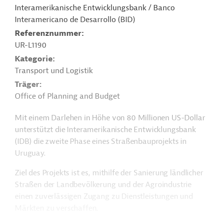
Interamerikanische Entwicklungsbank / Banco
Interamericano de Desarrollo (BID)
Referenznummer
UR-L1190
Kategorie
Transport und Logistik
Träger
Office of Planning and Budget
Mit einem Darlehen in Höhe von 80 Millionen US-Dollar
unterstützt die Interamerikanische Entwicklungsbank
(IDB) die zweite Phase eines Straßenbauprojekts in
Uruguay.
Ziel des Projekts ist es, mithilfe der Sanierung ländlicher
Straßen der Landbevölkerung und der Agroindustrie
einen zuverlässigen Zugang zu Dienstleistungen und
Märkten zu verschaffen.