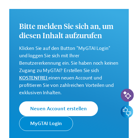
finden Sie auf der
Webseite der IDB
.
GTAI informiert über die
IDB
: Schwerpunkte, Regularien
und praktische Hinweise zur Geschäftsanbahnung.
Bitte melden Sie sich an, um
Gesamtkosten:
diesen Inhalt aufzurufen
100 Millionen US-Dollar
Klicken Sie auf den Button "MyGTAI Login"
Geberbeitrag:
und loggen Sie sich mit Ihrer
100 Millionen US-Dollar (Mittel)
Benutzererkennung ein. Sie haben noch keinen
Zugang zu MyGTAI? Erstellen Sie sich
Kontaktadresse
KOSTENFREI
einen neuen Account und
profitieren Sie von zahlreichen Vorteilen und
KI-Suc
exklusiven Inhalten.
Feedbac
Neuen Account erstellen
Die IDB ist die wichtigste
multilaterale
Interamerikanische
MyGTAI Login
Finanzierungsinstitution für
Entwicklungsbank
Entwicklungsprojekte in der
(IDB)