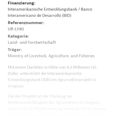
Finanzierung
Interamerikanische Entwicklungsbank / Banco
Interamericano de Desarrollo (BID)
Referenznummer
UR-L1185
Kategorie
Land- und Forstwirtschaft
Träger
Ministry of Livestock, Agriculture, and Fisheries
Mit einem Darlehen in Höhe von 6,5 Millionen US-
Dollar unterstützt die Interamerikanische
Entwicklungsbank (IDB) ein Agrarsektorprojekt in
Uruguay.
Ziel des Projekts ist die Stärkung der
Wettbewerbsfähigkeit des Agrarsektors in Uruguay.
Geplant ist die Modernisierung sowie die Verbesserung
der Dienstleistungen des Landwirtschaftsministerium