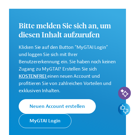
MGAP. Des Weiteren ist die Einführung digitaler
Technologien mit dem Schwerpunkt auf familien- und
frauengeführten Betrieben im ländlichen Raum
Bitte melden Sie sich an, um
vorgesehen.
diesen Inhalt aufzurufen
Weitere Informationen zu dem geplanten
Entwicklungsprojekt finden Sie auf der
Webseite der
Klicken Sie auf den Button "MyGTAI Login"
IDB
.
und loggen Sie sich mit Ihrer
Benutzererkennung ein. Sie haben noch keinen
Gesamtkosten:
Zugang zu MyGTAI? Erstellen Sie sich
7 Millionen US-Dollar
KOSTENFREI
einen neuen Account und
Geberbeitrag:
profitieren Sie von zahlreichen Vorteilen und
KI-Suc
6,5 Millionen US-Dollar (Darlehen)
exklusiven Inhalten.
Kontaktadresse
Feedbac
Neuen Account erstellen
MyGTAI Login
Die IDB ist die wichtigste