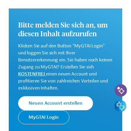
Rahmen des Sektors gestärkt werden.
Weitere Informationen zu dem Entwicklungsprojekt
finden Sie auf der
Webseite der IDB
.
Bitte melden Sie sich an, um
diesen Inhalt aufzurufen
GTAI informiert über die
IDB
: Schwerpunkte, Regularien
und praktische Hinweise zur Geschäftsanbahnung.
Klicken Sie auf den Button "MyGTAI Login"
Gesamtkosten:
und loggen Sie sich mit Ihrer
150 Millionen US-Dollar
Benutzererkennung ein. Sie haben noch keinen
Zugang zu MyGTAI? Erstellen Sie sich
Geberbeitrag:
KOSTENFREI
einen neuen Account und
150 Millionen US-Dollar (Darlehen)
profitieren Sie von zahlreichen Vorteilen und
KI-Suc
exklusiven Inhalten.
Kontaktadresse
Feedbac
Neuen Account erstellen
MyGTAI Login
Die IDB ist die wichtigste