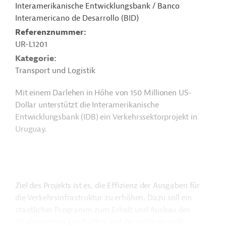
Interamerikanische Entwicklungsbank / Banco
Interamericano de Desarrollo (BID)
Referenznummer
UR-L1201
Kategorie
Transport und Logistik
Mit einem Darlehen in Höhe von 150 Millionen US-
Dollar unterstützt die Interamerikanische
Entwicklungsbank (IDB) ein Verkehrssektorprojekt in
Uruguay.
Ziel des Projekts ist es, die Effizienz der Ausgaben für
die Verkehrsinfrastruktur zu erhöhen. Dazu soll ein
staatliches Programm zum Erhalt und Ausbau des
Straßennetzes geschaffen und der institutionelle