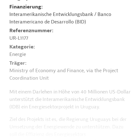
Finanzierung
Interamerikanische Entwicklungsbank / Banco
Interamericano de Desarrollo (BID)
Referenznummer
UR-L1177
Kategorie
Energie
Träger
Ministry of Economy and Finance, via the Project
Coordination Unit
Mit einem Darlehen in Höhe von 40 Millionen US-Dollar
unterstützt die Interamerikanische Entwicklungsbank
(IDB) ein Energiesektorprojekt in Uruguay.
Ziel des Projekts ist es, die Regierung Uruguays bei der
Umsetzung der Energiewende zu unterstützen. Dazu
soll die Effizienz des Energiesektors