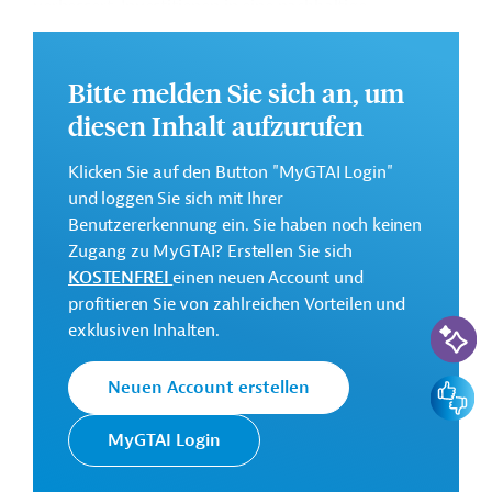
verbessert, Investitionen in eine nachhaltige
Energieversorgung im Transportsektor und
Energieeffizienz gefördert sowie der Zugang zu
nachhaltiger Energie verbessert werden.
Bitte melden Sie sich an, um
diesen Inhalt aufzurufen
Weitere Informationen zu dem Entwicklungsprojekt
finden Sie auf der
Webseite der IDB
und im
Klicken Sie auf den Button "MyGTAI Login"
Originaldokument, das zum Download bereitsteht.
und loggen Sie sich mit Ihrer
Gesamtkosten:
Benutzererkennung ein. Sie haben noch keinen
40 Millionen US-Dollar
Zugang zu MyGTAI? Erstellen Sie sich
KOSTENFREI
einen neuen Account und
Geberbeitrag:
profitieren Sie von zahlreichen Vorteilen und
40 Millionen US-Dollar (Darlehen)
KI-Suc
exklusiven Inhalten.
Kontaktadressen
Feedbac
Neuen Account erstellen
MyGTAI Login
Die IDB ist die wichtigste