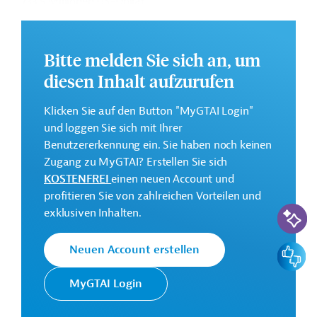
733,5 Millionen US-Dollar
Kontaktadresse
Bitte melden Sie sich an, um
diesen Inhalt aufzurufen
City of San Diego
Projektträger
Klicken Sie auf den Button "MyGTAI Login"
und loggen Sie sich mit Ihrer
Benutzererkennung ein. Sie haben noch keinen
USA
Wasserversorgung, Bewässerung
Zugang zu MyGTAI? Erstellen Sie sich
KOSTENFREI
einen neuen Account und
Wasser- und Abwassertechnologie, übergreifend
profitieren Sie von zahlreichen Vorteilen und
KI-Suc
exklusiven Inhalten.
Tiefbau, Infrastrukturbau
Maschinen- und Anlagenbau, übergreifend
Feedbac
Neuen Account erstellen
Öffentlicher Sektor, übergreifend
Projekte
MyGTAI Login