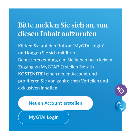
Kontaktadressen
Bitte melden Sie sich an, um
diesen Inhalt aufzurufen
Die EIB vertritt die
Klicken Sie auf den Button "MyGTAI Login"
wirtschaftlichen Interessen der EU
und loggen Sie sich mit Ihrer
Europäische
durch Kreditvergabe an alle
Benutzererkennung ein. Sie haben noch keinen
Investitionsbank
Mitgliedsländer und unterstützt
Zugang zu MyGTAI? Erstellen Sie sich
(EIB)
die Entwicklungs- und
KOSTENFREI
einen neuen Account und
Kooperationspolitik der EU mit
profitieren Sie von zahlreichen Vorteilen und
Investitionen in Drittstaaten.
KI-Suc
exklusiven Inhalten.
Masdar Abu
Feedbac
Neuen Account erstellen
Dhabi Future
Projektträger
Energy
MyGTAI Login
Company