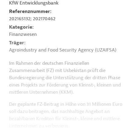
KfW Entwicklungsbank
Referenznummer
202165132; 202170462
Kategorie
Finanzwesen
Träger
Agroindustry and Food Security Agency (UZAIFSA)
Im Rahmen der deutschen Finanziellen
Zusammenarbeit (FZ) mit Usbekistan prüft die
Bundesregierung die Unterstützung der dritten Phase
eines Projekts zur Förderung von Kleinst-, kleinen und
mittleren Unternehmen (KKM).
Der geplante FZ-Beitrag in Höhe von 31 Millionen Euro
soll dazu beitragen, das nachhaltige Angebot an
bezahlbaren Krediten für Kleinst-, kleine und mittlere
Unternehmen zu verbessern.