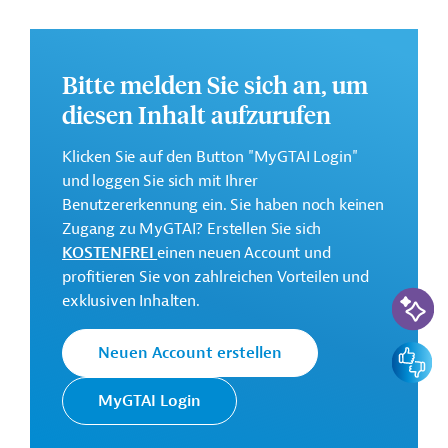
Geberbeitrag:
30 Millionen Euro (Darlehen; vorgesehen)
Bitte melden Sie sich an, um
1Millionen Euro (Zuschuss; Begleitmaßnahme;
diesen Inhalt aufzurufen
vorgesehen)
Klicken Sie auf den Button "MyGTAI Login"
Kontaktadressen
und loggen Sie sich mit Ihrer
Benutzererkennung ein. Sie haben noch keinen
Zugang zu MyGTAI? Erstellen Sie sich
KOSTENFREI
einen neuen Account und
Die KfW Entwicklungsbank setzt
profitieren Sie von zahlreichen Vorteilen und
die Finanzielle Zusammenarbeit
KI-Suc
exklusiven Inhalten.
(FZ) Deutschlands im Auftrag der
Bundesregierung um. Ziele der
Feedbac
Neuen Account erstellen
Bank sind die
KfW
Mittelstandsförderung, die
Entwicklungsbank
MyGTAI Login
Unterstützung deutscher Firmen
bei ihrem Exportgeschäft und die