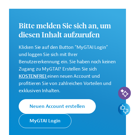
Produktion, die Behandlung und die Verarbeitung
bereitgestellt und die Verwendung neuer Technologien
zur Verbesserung der Wasser- und Energieeffizienz und
der Klimaresistenz gefördert werden.
Bitte melden Sie sich an, um
diesen Inhalt aufzurufen
Weitere Informationen zu dem Entwicklungsprojekt
finden Sie auf der
Webseite der ADB
.
Klicken Sie auf den Button "MyGTAI Login"
GTAI informiert über die
ADB
: Schwerpunkte,
und loggen Sie sich mit Ihrer
Regularien und praktische Hinweise zur
Benutzererkennung ein. Sie haben noch keinen
Geschäftsanbahnung.
Zugang zu MyGTAI? Erstellen Sie sich
KOSTENFREI
einen neuen Account und
Gesamtkosten:
profitieren Sie von zahlreichen Vorteilen und
3,37 Millionen US-Dollar
KI-Suc
exklusiven Inhalten.
Kontaktadressen
Feedbac
Neuen Account erstellen
MyGTAI Login