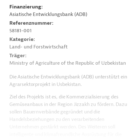
Finanzierung
Asiatische Entwicklungsbank (ADB)
Referenznummer
58181-001
Kategorie
Land- und Forstwirtschaft
Träger
Ministry of Agriculture of the Republic of Uzbekistan
Die Asiatische Entwicklungsbank (ADB) unterstützt ein
Agrarsektorprojekt in Usbekistan.
Ziel des Projekts ist es, die Kommerzialisierung des
Gemüseanbaus in der Region Jizzakh zu fördern. Dazu
sollen Bauernverbände gegründet und die
Handelsbeziehungen zu den verarbeitenden
Unternehmen gestärkt werden. Des Weiteren soll
intelligente und klimafreundliche Ausrüstung für die