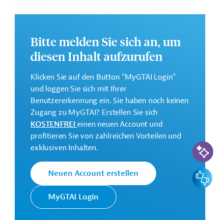
erreichen:
Annex 1: Wassermanagement und Energieeffizienz;
Annex 2: Dynamische digitale Wirtschaft;
Bitte melden Sie sich an, um
Annex 3: Zugang zu Global Trad;
diesen Inhalt aufzurufen
Annex 4: Unterstützungsmaßnahme –
Kooperationsfazilität für Usbekistan.
Klicken Sie auf den Button "MyGTAI Login"
und loggen Sie sich mit Ihrer
Weitere Informationen über das
Benutzererkennung ein. Sie haben noch keinen
Mehrjahresaktionsprogramm finden Sie in den
Zugang zu MyGTAI? Erstellen Sie sich
Originaldokumenten, die zum Download bereitstehen.
KOSTENFREI
einen neuen Account und
Dieses Projekt gehört zu der
EU-
profitieren Sie von zahlreichen Vorteilen und
KI-Suc
Konnektivitätsinitiative Global Gateway
.
exklusiven Inhalten.
Bei Fragen wenden Sie sich bitte an das Brüsseler Büro
Feedbac
Neuen Account erstellen
von Germany Trade & Invest unter projekte@gtai.de.
Gesamtkosten:
MyGTAI Login
22 Millionen Euro