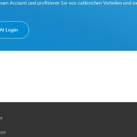
euen Account und profitieren Sie von zahlreichen Vorteilen und e
I Login
ach
ben
ergie, übergreifend
Bau, übergreifend
technik, übergreifend
er
Projekte
ere