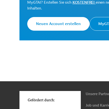
MyGTAI? Erstellen Sie sich
KOSTENFREI
einen n
Inhalten.
Originaldokument:
Neuen Account erstellen
MyGTA
Download
PRO202512231954282 (2)
(PDF; 748,2 KB)
n
Funktionen
o
Usbekistan
Gas-, Ölversorgung, Pipelines
En
Energieeffizienz
Luft-, Klimaschutz
Umwelt
Unsere Partn
Beratung, Planung und Forschung, übergreifend
Job und Karri