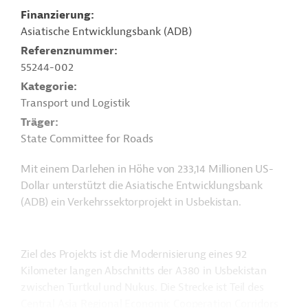
Finanzierung
Asiatische Entwicklungsbank (ADB)
Referenznummer
55244-002
Kategorie
Transport und Logistik
Träger
State Committee for Roads
Mit einem Darlehen in Höhe von 233,14 Millionen US-
Dollar unterstützt die Asiatische Entwicklungsbank
(ADB) ein Verkehrssektorprojekt in Usbekistan.
Ziel des Projekts ist die Modernisierung eines 92
Kilometer langen Abschnitts der A380 in Usbekistan
zwischen
Turtkul und Nukus. Die Strecke ist Teil des
Central Asia Regional Economic Cooperation Corridors