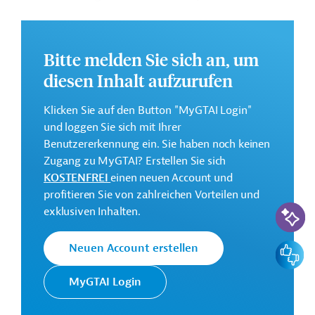
2, der das Land im Osten mit der Volksrepublik China
und im Westen mit Europa verbindet. Des Weiteren
sollen die Kapazitäten des Verkehrsministeriums
Bitte melden Sie sich an, um
gestärkt werden.
diesen Inhalt aufzurufen
Weitere Informationen zu dem Entwicklungsprojekt
finden Sie auf der
Webseite der ADB.
Klicken Sie auf den Button "MyGTAI Login"
und loggen Sie sich mit Ihrer
GTAI informiert über die
ADB
: Schwerpunkte,
Benutzererkennung ein. Sie haben noch keinen
Regularien und praktische Hinweise zur
Zugang zu MyGTAI? Erstellen Sie sich
Geschäftsanbahnung.
KOSTENFREI
einen neuen Account und
Gesamtkosten:
profitieren Sie von zahlreichen Vorteilen und
KI-Suc
293,7 Millionen US-Dollar
exklusiven Inhalten.
Geberbeitrag:
Feedbac
Neuen Account erstellen
233,14 Millionen US-Dollar (Darlehen)
MyGTAI Login
Kontaktadressen