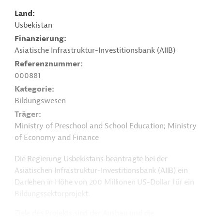
Land
Usbekistan
Finanzierung
Asiatische Infrastruktur-Investitionsbank (AIIB)
Referenznummer
000881
Kategorie
Bildungswesen
Träger
Ministry of Preschool and School Education; Ministry
of Economy and Finance
Die Regierung Usbekistans beantragte bei der
Asiatischen Infrastruktur-Investitionsbank (AIIB) ein
Darlehen in Höhe von 200 Millionen US-Dollar für ein
Bildungssektorprojekt.
Ziele des Projekts sind der Ausbau und die