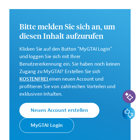
Modernisierung der öffentlichen Schulinfrastruktur, die
Verbesserung des Zugangs zu Bildung und der Qualität
des Lernumfelds. Damit soll dem wachsenden Bedarf
Bitte melden Sie sich an, um
an Sekundarschulbildung in Usbekistan Rechnung
diesen Inhalt aufzurufen
getragen werden.
Weitere Informationen zu dem geplanten
Klicken Sie auf den Button "MyGTAI Login"
Entwicklungsprojekt finden Sie auf der
Webseite der
und loggen Sie sich mit Ihrer
AIIB
und im Originaldokument, das zum Download
Benutzererkennung ein. Sie haben noch keinen
bereitsteht.
Zugang zu MyGTAI? Erstellen Sie sich
KOSTENFREI
einen neuen Account und
GTAI informiert über die
AIIB
: Schwerpunkte,
profitieren Sie von zahlreichen Vorteilen und
Regularien und praktische Hinweise zur
KI-Suc
exklusiven Inhalten.
Geschäftsanbahnung.
Gesamtkosten:
Feedbac
Neuen Account erstellen
1,39 Milliarden US-Dollar
Geberbeitrag:
MyGTAI Login
200 Millionen US-Dollar (Darlehen; beantragt)