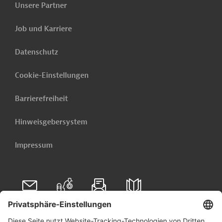
Finance
Unsere Partner
Job und Karriere
Originaldokument:
Datenschutz
Download
Cookie-Einstellungen
PRO202606012001444 (1)
(PDF; 214,6 KB)
Barrierefreiheit
Hinweisgebersystem
Usbekistan
Schul-, Hochschulbildung
Impressum
Hochbau
Baunebengewerbe
Projekte
Tenders & Projects daily
Folgen Sie uns auf