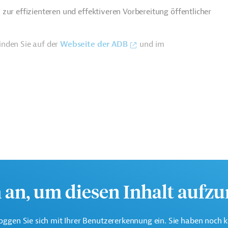
zur effizienteren und effektiveren Vorbereitung öffentlicher
inden Sie auf der
Webseite der ADB
und im
h an, um diesen Inhalt aufz
oggen Sie sich mit Ihrer Benutzererkennung ein. Sie haben noch 
e multilaterale Finanzierungsinstitution für Projekte in der