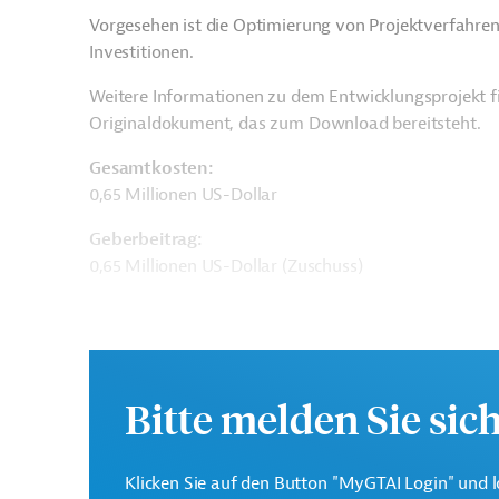
Vorgesehen ist die Optimierung von Projektverfahren 
Investitionen.
Weitere Informationen zu dem Entwicklungsprojekt f
Originaldokument, das zum Download bereitsteht.
Gesamtkosten:
0,65 Millionen US-Dollar
Geberbeitrag:
0,65 Millionen US-Dollar (Zuschuss)
Kontaktadressen
Bitte melden Sie sic
Asiatische
Klicken Sie auf den Button "MyGTAI Login" und l
Die ADB ist die wichtigst
Entwicklungsbank (ADB)