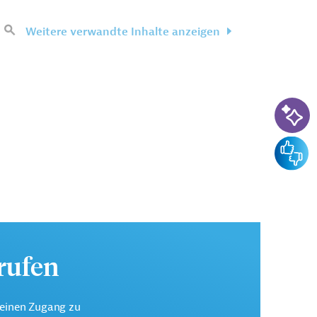
Weitere verwandte Inhalte anzeigen
KI-Su
Feedba
urufen
keinen Zugang zu