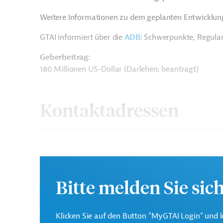
Weitere Informationen zu dem geplanten Entwicklung
GTAI informiert über die
ADB
: Schwerpunkte, Regula
Geberbeitrag:
180 Millionen US-Dollar (Darlehen; beantragt)
Kontaktadressen
Asiatische
Die ADB ist die wichtigs
Bitte melden Sie sic
Entwicklungsbank (ADB)
Region Asien und Pazifi
Klicken Sie auf den Button "MyGTAI Login" und l