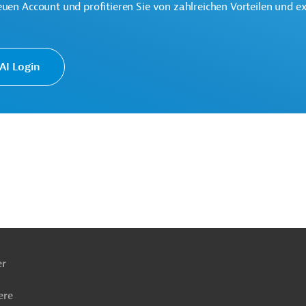
euen Account und profitieren Sie von zahlreichen Vorteilen und e
I Login
Wassergewinnung
Wasser-, Hochwasserschutz
haft, übergreifend
Tiefbau, Infrastrukturbau
ach
ben
er
ere