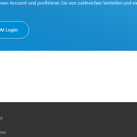
euen Account und profitieren Sie von zahlreichen Vorteilen und e
I Login
l
Katastrophenschutz und -hilfe
liche Finanzen, Staatshaushalt
äglichkeit
Transport und Logistik, übergreifend
kte
ach
ben
er
ere