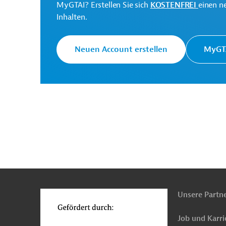
MyGTAI? Erstellen Sie sich
KOSTENFREI
einen n
Finance
Inhalten.
Neuen Account erstellen
MyGTA
Usbekistan
Luft-, Klimaschutz
Klimawande
Öffentliche Verwaltung und Regierung
Öffent
Öffentlicher Sektor, übergreifend
Umweltvertr
Energie, übergreifend
Energiewende
Proje
n
Funktionen
o
Unsere Partn
Job und Karri