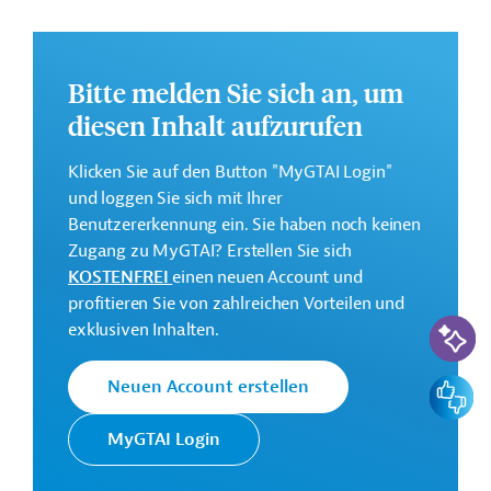
finden Sie auf der
Webseite des OFID
.
Geberbeitrag:
100 Millionen US-Dollar (Darlehen)
Bitte melden Sie sich an, um
diesen Inhalt aufzurufen
Kontaktadresse
Klicken Sie auf den Button "MyGTAI Login"
und loggen Sie sich mit Ihrer
Benutzererkennung ein. Sie haben noch keinen
Der OPEC Fonds für Internationale
Zugang zu MyGTAI? Erstellen Sie sich
Entwicklung wurde von den
KOSTENFREI
einen neuen Account und
OPEC Fonds
Mitgliedstaaten der Organisation
profitieren Sie von zahlreichen Vorteilen und
erdölexportierender Länder zur
KI-Suc
exklusiven Inhalten.
Finanzierung von Entwicklungshilfe
gegründet.
Feedbac
Neuen Account erstellen
MyGTAI Login
Usbekistan
Öffentliche Finanzen, Staatshaushalt