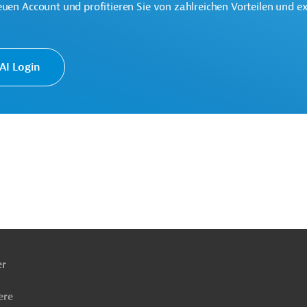
euen Account und profitieren Sie von zahlreichen Vorteilen und e
I Login
Handel und Vertrieb, übergreifend
te
ach
ben
er
ere