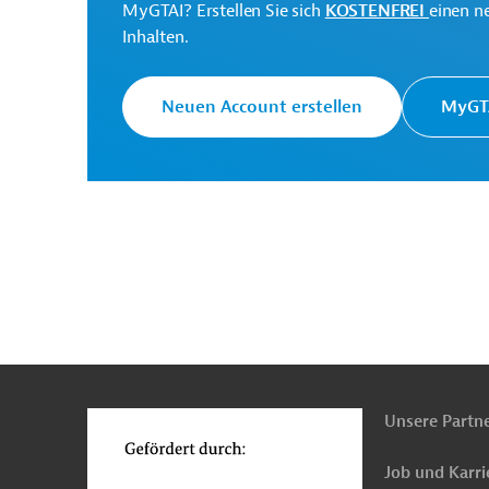
MyGTAI? Erstellen Sie sich
KOSTENFREI
einen n
Inhalten.
Statistics Agency
Projektträger
Neuen Account erstellen
MyGTA
Usbekistan
Statistik
Luft-, Klimaschutz
Öffentliche Verwaltung und Regierung
Projek
n
Funktionen
o
Unsere Partn
Job und Karri