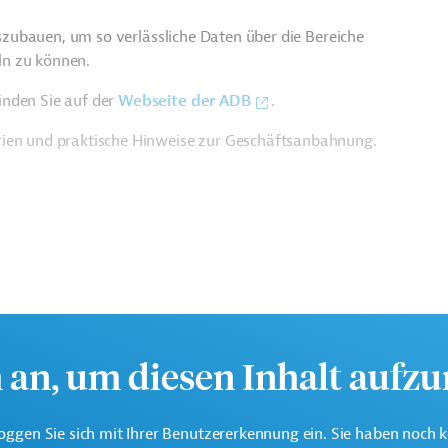
auszubauen, um so verlässliche Daten über die Bereiche
ln zu können.
inden Sie auf der
Webseite der ADB
.
rien und praktische Hinweise zur Geschäftsanbahnung.
h an, um diesen Inhalt aufz
te multilaterale Finanzierungsinstitution für Projekte in der
oggen Sie sich mit Ihrer Benutzererkennung ein. Sie haben noch 
k.