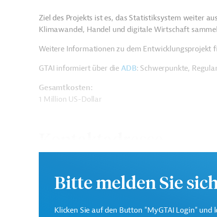
Ziel des Projekts ist es, das Statistiksystem weiter 
Klimawandel, Handel und digitale Wirtschaft samme
Weitere Informationen zu dem Entwicklungsprojekt f
GTAI informiert über die
ADB
: Schwerpunkte, Regula
Gesamtkosten:
1 Million US-Dollar
Kontaktadresse
Bitte melden Sie sic
Asiatische
Die ADB ist die wichtigs
Klicken Sie auf den Button "MyGTAI Login" und l
Entwicklungsbank (ADB)
Region Asien und Pazifi