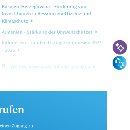
Bosnien-Herzegowina - Förderung von
Investitionen in Ressourceneffizienz und
Klimaschutz
Armenien - Stärkung des Umweltschutzes
KI-Su
Indonesien - Länderstrategie Indonesien 2022
- 2026
Feedba
Weitere verwandte Inhalte anzeigen
urufen
keinen Zugang zu