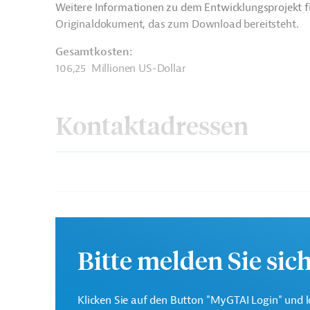
Weitere Informationen zu dem Entwicklungsprojekt f
Originaldokument, das zum Download bereitsteht.
Gesamtkosten:
106,25 Millionen US-Dollar
Kontaktadressen
Die Weltbankgruppe ist 
Weltbank
Entwicklungsorganisati
Bitte melden Sie sic
Ministry of Energy
Projektträger
Klicken Sie auf den Button "MyGTAI Login" und l