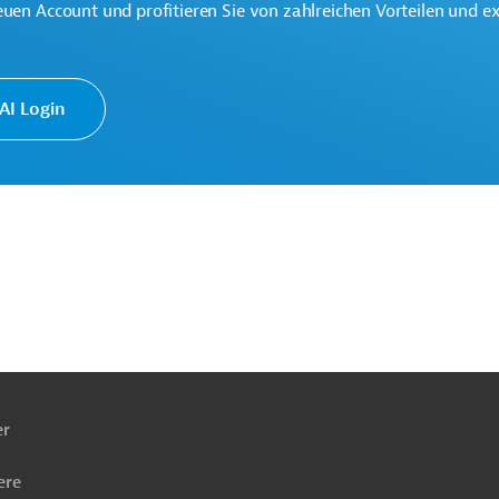
euen Account und profitieren Sie von zahlreichen Vorteilen und e
I Login
hutz
Klimawandel
Finanzierung
Projekte
ach
ben
er
ere