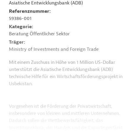
Asiatische Entwicklungsbank (ADB)
Referenznummer
59386-001
Kategorie
Beratung Öffentlicher Sektor
Träger
Ministry of Investments and Foreign Trade
Mit einem Zuschuss in Höhe von 1 Million US-Dollar
unterstützt die Asiatische Entwicklungsbank (ADB)
technische Hilfe für ein Wirtschaftsförderungsprojekt in
Usbekistan.
Vorgesehen ist die Förderung der Privatwirtschaft,
insbesondere von kleinen und mittleren Unternehmen.
Dadurch sollen die Wettbewerbsfähigkeit, das
Investitionsklima, der Handels und die Exporte gestärkt