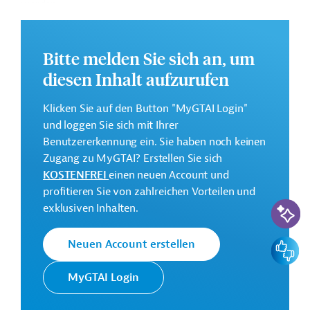
werden.
Weitere Informationen zu dem Entwicklungsprojekt
finden Sie auf der
Webseite der ADB.
Bitte melden Sie sich an, um
GTAI informiert über die
ADB
: Schwerpunkte,
diesen Inhalt aufzurufen
Regularien und praktische Hinweise zur
Geschäftsanbahnung.
Klicken Sie auf den Button "MyGTAI Login"
und loggen Sie sich mit Ihrer
Geberbeitrag:
Benutzererkennung ein. Sie haben noch keinen
1 Million US-Dollar (Zuschuss)
Zugang zu MyGTAI? Erstellen Sie sich
KOSTENFREI
einen neuen Account und
Kontaktadressen
profitieren Sie von zahlreichen Vorteilen und
KI-Suc
exklusiven Inhalten.
Feedbac
Neuen Account erstellen
Die ADB ist die wichtigste
MyGTAI Login
Asiatische
multilaterale
Entwicklungsbank
Finanzierungsinstitution für