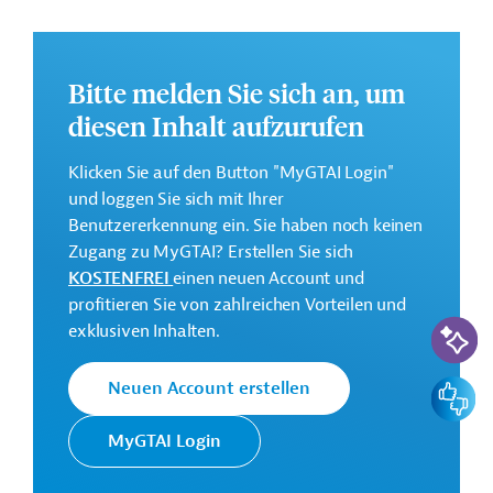
Ziele des Jahresaktionsprogramms (Annual Action
Plan/AAP) für Amerika und die Karibik sind die Stärkung
des sozialen Schutzes sowie die Stabilisierung des
Bitte melden Sie sich an, um
zivilgesellschaftlichen und demokratischen Rahmens in
diesen Inhalt aufzurufen
Venezuela. Geplant ist u.a. die Rechte der Bürger zu
stärken und den Zugang zur Justiz zu verbessern. Des
Klicken Sie auf den Button "MyGTAI Login"
Weiteren ist der Ausbau inklusiver öffentlicher
und loggen Sie sich mit Ihrer
Dienstleistungen in unterversorgten Gemeinden
Benutzererkennung ein. Sie haben noch keinen
vorgesehen.
Zugang zu MyGTAI? Erstellen Sie sich
Weitere Informationen über das
KOSTENFREI
einen neuen Account und
Jahresaktionsprogramm finden Sie in dem
profitieren Sie von zahlreichen Vorteilen und
KI-Suc
Originaldokument, das zum Download bereitsteht.
exklusiven Inhalten.
Dieses Projekt gehört zu der
EU-
Feedbac
Neuen Account erstellen
Konnektivitätsinitiative Global Gateway
.
Bei Fragen wenden Sie sich bitte an das Brüsseler Büro
MyGTAI Login
von Germany Trade & Invest unter projekte@gtai.de.