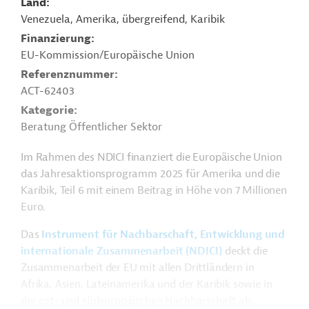
Land
Venezuela, Amerika, übergreifend, Karibik
Finanzierung
EU-Kommission/Europäische Union
Referenznummer
ACT-62403
Kategorie
Beratung Öffentlicher Sektor
Im Rahmen des NDICI finanziert die Europäische Union
das Jahresaktionsprogramm 2025 für Amerika und die
Karibik, Teil 6 mit einem Beitrag in Höhe von 7 Millionen
Euro.
Das
Instrument für Nachbarschaft, Entwicklung und
internationale Zusammenarbeit (NDICI)
deckt die
Zusammenarbeit der EU mit allen Drittländern in
Afrika, Asien, Lateinamerika und der Karibik sowie in
der ost- und südeuropäischen Nachbarschaft ab.