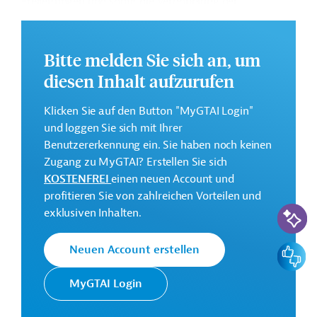
Freileitungen und somit die Verdopplung der
Übertragungskapazität, der Einsatz innovativer
Technologien zur Kapazitätsmaximierung, der
Anschluss neuer Erzeugungs- und Speicherkapazitäten
Bitte melden Sie sich an, um
sowie die Reduzierung von Treibhausgasemissionen.
diesen Inhalt aufzurufen
Weitere Informationen zum Geschäftsplan finden Sie
Klicken Sie auf den Button "MyGTAI Login"
unter:
National Grid RIIO-T3 Business Plan
.
und loggen Sie sich mit Ihrer
Informationen für Zulieferer finden Sie unter:
New
Benutzererkennung ein. Sie haben noch keinen
suppliers | National Grid Group
Zugang zu MyGTAI? Erstellen Sie sich
KOSTENFREI
einen neuen Account und
profitieren Sie von zahlreichen Vorteilen und
Investitionssumme:
KI-Suc
exklusiven Inhalten.
ca. 42 Milliarden Euro
Feedbac
Neuen Account erstellen
Kontaktadresse
MyGTAI Login