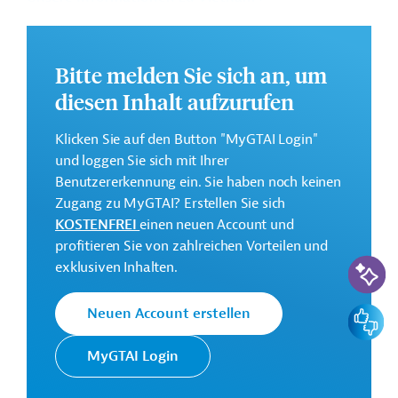
Bitte melden Sie sich an, um
diesen Inhalt aufzurufen
Klicken Sie auf den Button "MyGTAI Login"
und loggen Sie sich mit Ihrer
Benutzererkennung ein. Sie haben noch keinen
Zugang zu MyGTAI? Erstellen Sie sich
KOSTENFREI
einen neuen Account und
profitieren Sie von zahlreichen Vorteilen und
KI-Suc
exklusiven Inhalten.
Asien-Pazifik: Motor der Weltwirtschaft
Die Region Asien-Pazifik hat in den vergangenen
Feedbac
Neuen Account erstellen
Jahrzehnten enorm an wirtschaftlicher Bedeutung
gewonnen. Für Deutschland sind die asiatischen Länder
MyGTAI Login
wichtige Absatzmärkte und Partner.