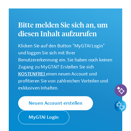
und praktische Hinweise zur Geschäftsanbahnung.
Geberbeitrag:
5 Millionen Euro (vorgesehen)
Bitte melden Sie sich an, um
diesen Inhalt aufzurufen
Kontaktadressen
Klicken Sie auf den Button "MyGTAI Login"
und loggen Sie sich mit Ihrer
Benutzererkennung ein. Sie haben noch keinen
Zugang zu MyGTAI? Erstellen Sie sich
Die GIZ setzt im Auftrag der
Deutsche
KOSTENFREI
einen neuen Account und
Bundesregierung Projekte der
Gesellschaft für
profitieren Sie von zahlreichen Vorteilen und
Technischen Zusammenarbeit (TZ)
KI-Suc
Internationale
exklusiven Inhalten.
vor allem in Entwicklungs- und
Zusammenarbeit
Schwellenländern um.
(GIZ) GmbH
Feedbac
Neuen Account erstellen
Kontakt: projektfruehinfo@giz.de
MyGTAI Login
Ministry of
Projektträger
Energy