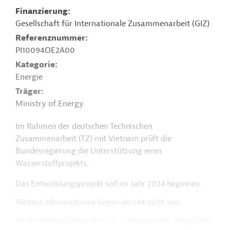
Finanzierung
Gesellschaft für Internationale Zusammenarbeit (GIZ)
Referenznummer
PI10094OE2A00
Kategorie
Energie
Träger
Ministry of Energy
Im Rahmen der deutschen Technischen
Zusammenarbeit (TZ) mit Vietnam prüft die
Bundesregierung die Unterstützung eines
Wasserstoffprojekts.
Das Entwicklungsprojekt soll im Jahr 2024 beginnen.
Weitere Informationen liegen derzeit nicht vor.
GTAI informiert über die
GIZ
: Schwerpunkte, Regularien