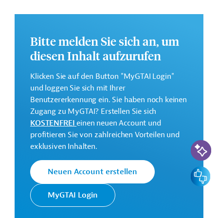
finden Sie auf der
Webseite des FCDO
.
GTAI informiert über das
FCDO
: Schwerpunkte,
Regularien und praktische Hinweise zur
Bitte melden Sie sich an, um
Geschäftsanbahnung.
diesen Inhalt aufzurufen
Geberbeitrag:
1 Million Pfund Sterling
Klicken Sie auf den Button "MyGTAI Login"
und loggen Sie sich mit Ihrer
Benutzererkennung ein. Sie haben noch keinen
Kontaktadresse
Zugang zu MyGTAI? Erstellen Sie sich
KOSTENFREI
einen neuen Account und
profitieren Sie von zahlreichen Vorteilen und
KI-Suc
exklusiven Inhalten.
Das FCDO entstand 2020 aus
der Fusion der Ministerien für
Feedbac
Neuen Account erstellen
Ministerium für
Entwicklungszusammenarbeit und
Auswärtiges,
für Auswärtiges & Commonwealth.
MyGTAI Login
Commonwealth
Der Zusammenschluss hat zur
& Entwicklung
Folge, dass die Strategie für die