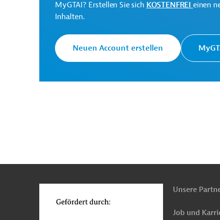
MyGTAI? Erstellen Sie sich
KOSTENFREI
einen n
Inhalten.
Vietnam
Seuchenbekämpfung
Gesundheit
Neuen Account erstellen
MyGTA
Öffentliche Verwaltung und Regierung
IKT, ü
n
Funktionen
o
Unsere Partn
Job und Karri