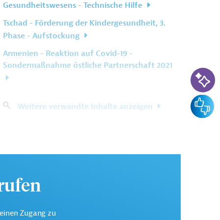
Gesundheitswesens - Technische Hilfe
Tschad - Förderung der Kindergesundheit, 3.
Phase - Aufstockung
Armenien - Reaktion auf Covid-19 -
Sondermaßnahme östliche Partnerschaft 2021
KI-Su
Feedba
Weitere verwandte Inhalte anzeigen
urufen
keinen Zugang zu