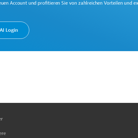
euen Account und profitieren Sie von zahlreichen Vorteilen und e
swesen, übergreifend
I Login
bergreifend
Projekte
ach
ben
er
ere