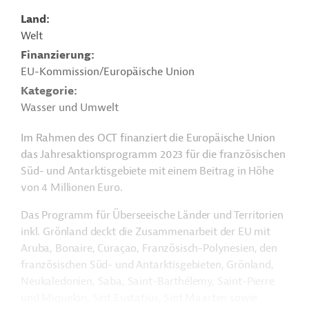
Land
Welt
Finanzierung
EU-Kommission/Europäische Union
Kategorie
Wasser und Umwelt
Im Rahmen des OCT finanziert die Europäische Union
das Jahresaktionsprogramm 2023 für die französischen
Süd- und Antarktisgebiete mit einem Beitrag in Höhe
von 4 Millionen Euro.
Das Programm für Überseeische Länder und Territorien
inkl. Grönland deckt die Zusammenarbeit der EU mit
Aruba, Bonaire,
Curaçao
,
Französisch-Polynesien, den
französischen Süd- und Antarktisgebieten, Grönland,
Neukaledonien, Saba, Saint-Barthélemy, Saint-Pierre
und Miquelon, Sint Eustatius, Sint Maarten sowie