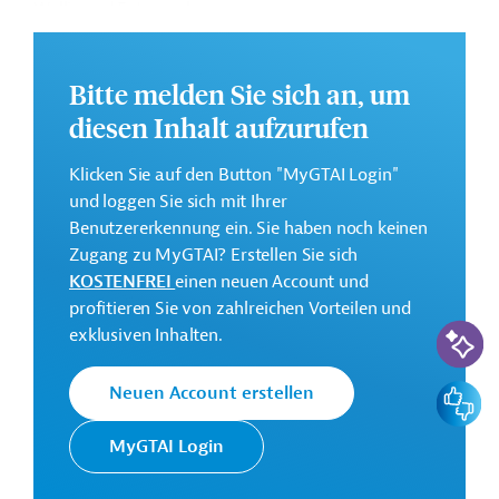
Wallis und Futuna ab.
Ziele des Jahresaktionsprogramms (Annual Action
Plan/AAP) für die französischen Süd- und
Bitte melden Sie sich an, um
Antarktisgebiete sind die Erhaltung der biologischen
diesen Inhalt aufzurufen
Vielfalt der Meeresökosysteme im gesamten
südwestlichen Indischen Ozean. Geplant sind die
Klicken Sie auf den Button "MyGTAI Login"
Verbesserung der Kenntnisse und die Überwachung der
und loggen Sie sich mit Ihrer
Meeresökosysteme in dem genannten Gebiet. Dies soll
Benutzererkennung ein. Sie haben noch keinen
zur Entwicklung geeigneter Erhaltungsmaßnahmen
Zugang zu MyGTAI? Erstellen Sie sich
beitragen.
KOSTENFREI
einen neuen Account und
Weitere Informationen über das
profitieren Sie von zahlreichen Vorteilen und
KI-Suc
Jahresaktionsprogramm finden Sie in den
exklusiven Inhalten.
Originaldokumenten, die zum Download bereitstehen.
Feedbac
Neuen Account erstellen
Bei Fragen wenden Sie sich bitte an das Brüsseler Büro
von Germany Trade & Invest unter projekte@gtai.eu.
MyGTAI Login
Gesamtkosten:
4 Millionen Euro