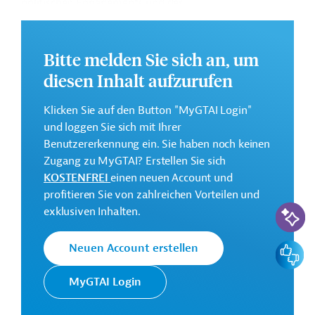
politischen Engagements und des
Wissensmanagements sowie Aufbau der Kapazitäten
und Förderung von Innovationen zur Stärkung der
ländlichen Resilienz.
Bitte melden Sie sich an, um
diesen Inhalt aufzurufen
Das vollständige Strategiepapier steht zum Download
bereit.
Klicken Sie auf den Button "MyGTAI Login"
und loggen Sie sich mit Ihrer
Kontaktadresse
Benutzererkennung ein. Sie haben noch keinen
Zugang zu MyGTAI? Erstellen Sie sich
KOSTENFREI
einen neuen Account und
profitieren Sie von zahlreichen Vorteilen und
KI-Suc
exklusiven Inhalten.
Der IFAD ist eine
Internationaler
Sonderorganisation der
Feedbac
Neuen Account erstellen
Agrarentwicklungsfonds
Vereinten Nationen und
(IFAD)
hat zum Ziel, Kleinbauern
MyGTAI Login
zu unterstützen.