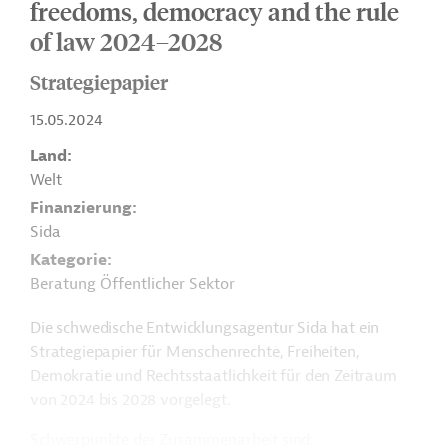
freedoms, democracy and the rule
of law 2024–2028
Strategiepapier
15.05.2024
Land
Welt
Finanzierung
Sida
Kategorie
Beratung Öffentlicher Sektor
Die schwedische Entwicklungsagentur Sida hat ein
Strategiepapier für Menschenrechte, Freiheiten,
Demokratie und Rechtsstaatlichkeit für den Zeitraum
von 2024 bis 2028 vorgelegt.
Schwerpunkte der Zusammenarbeit sind: