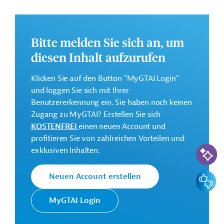
Freiheiten und Menschenrechte;
Inklusive und demokratische Gesellschaften;
Bitte melden Sie sich an, um
Ordnungsgemäße Verfahren und
Rechenschaftspflicht
diesen Inhalt aufzurufen
Das vollständige Strategiepapier steht zum Download
Klicken Sie auf den Button "MyGTAI Login"
bereit.
und loggen Sie sich mit Ihrer
Benutzererkennung ein. Sie haben noch keinen
Kontaktadresse
Zugang zu MyGTAI? Erstellen Sie sich
KOSTENFREI
einen neuen Account und
profitieren Sie von zahlreichen Vorteilen und
KI-Suc
exklusiven Inhalten.
Sida setzt im Auftrag
Feedbac
Neuen Account erstellen
des Außenministeriums
Schwedens Entwicklungspolitik
MyGTAI Login
Schwedische
um. Das oberste Ziel der
Entwicklungsagentur
schwedischen