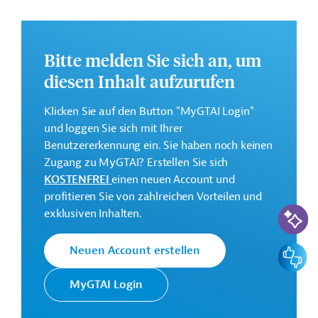
Dieses Projekt gehört zu der
EU-
Konnektivitätsinitiative Global Gateway
.
Weitere Informationen über die Einzelmaßnahme
Bitte melden Sie sich an, um
finden Sie in den Originaldokumenten, die zum
diesen Inhalt aufzurufen
Download bereitstehen.
Klicken Sie auf den Button "MyGTAI Login"
Bei Fragen wenden Sie sich bitte an das Brüsseler Büro
und loggen Sie sich mit Ihrer
von Germany Trade & Invest unter projekte@gtai.de.
Benutzererkennung ein. Sie haben noch keinen
Geberbeitrag:
Zugang zu MyGTAI? Erstellen Sie sich
201,66 Millionen Euro
KOSTENFREI
einen neuen Account und
profitieren Sie von zahlreichen Vorteilen und
KI-Suc
Kontaktadresse
exklusiven Inhalten.
Feedbac
Neuen Account erstellen
MyGTAI Login
Europäische
Generaldirektion Internationale
Kommission