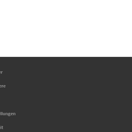
ach
ben
er
ere
ellungen
it