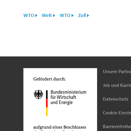
WTO
Welt
WTO
Zoll
n
Kontakt
...
o
Unsere Partn
Job und Karri
Datenschutz
Cookie-Einst
Barrierefreihe