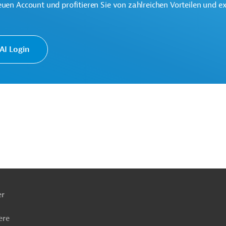
euen Account und profitieren Sie von zahlreichen Vorteilen und e
I Login
eine der weltweit größten multilateralen
onen.
ach
ben
er
ere