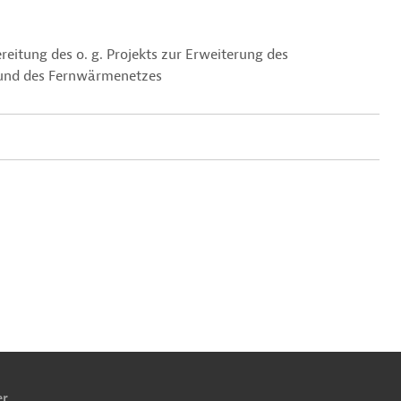
itung des o. g. Projekts zur Erweiterung des
 und des Fernwärmenetzes
ach
ben
er