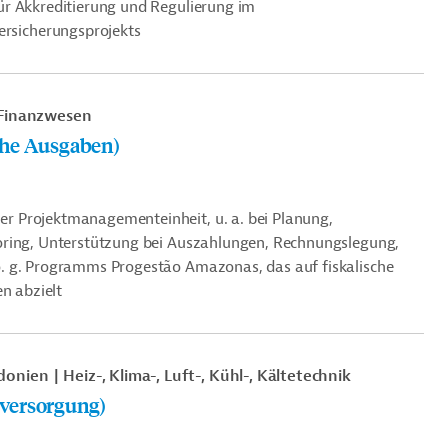
ür Akkreditierung und Regulierung im
rsicherungsprojekts
Finanzwesen
che Ausgaben)
r Projektmanagementeinheit, u. a. bei Planung,
oring, Unterstützung bei Auszahlungen, Rechnungslegung,
. g.
Programms Progestão Amazonas, das auf fiskalische
n abzielt
donien
Heiz-, Klima-, Luft-, Kühl-, Kältetechnik
versorgung)