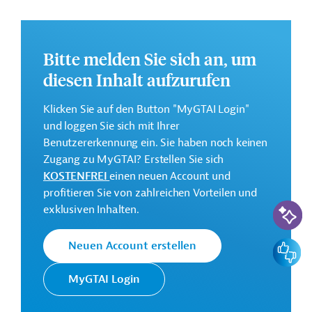
Weitere Informationen zu dem geplanten Projekt finden
Sie auf der
Webseite der EIB
.
GTAI informiert über die
EIB
: Schwerpunkte, Regularien
Bitte melden Sie sich an, um
und praktische Hinweise zur Geschäftsanbahnung.
diesen Inhalt aufzurufen
Gesamtkosten:
Klicken Sie auf den Button "MyGTAI Login"
147 Millionen Euro (voraussichtlich)
und loggen Sie sich mit Ihrer
Geberbeitrag:
Benutzererkennung ein. Sie haben noch keinen
72 Millionen Euro (voraussichtlich; Darlehen)
Zugang zu MyGTAI? Erstellen Sie sich
KOSTENFREI
einen neuen Account und
Kontaktadressen
profitieren Sie von zahlreichen Vorteilen und
KI-Suc
exklusiven Inhalten.
Feedbac
Neuen Account erstellen
Die EIB vertritt die
MyGTAI Login
wirtschaftlichen Interessen der
Europäische
EU durch Kreditvergabe an alle