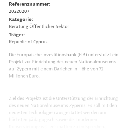
Referenznummer
20220207
Kategorie
Beratung Öffentlicher Sektor
Träger
Republic of Cyprus
Die Europäische Investitionsbank (EIB) unterstützt ein
Projekt zur Einrichtung des neuen Nationalmuseums
auf Zypern mit einem Darlehen in Höhe von 72
Millionen Euro.
Ziel des Projekts ist die Unterstützung der Einrichtung
des neuen Nationalmuseums Zyperns. Es soll mit den
neuesten Technologien ausgestattet werden um
höchsten pädagogisch sowie der modernen
Konservierungswissenschaften zu entsprechen.