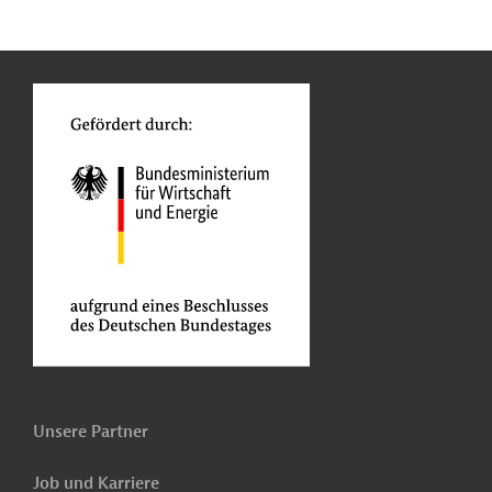
n
Kontakt
...
o
Unsere Partner
Job und Karriere